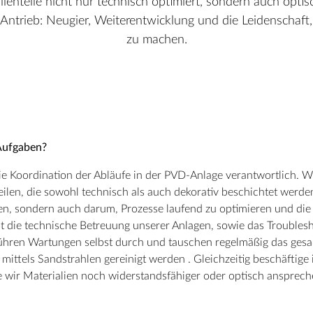
llenteile nicht nur technisch optimiert, sondern auch optis
Antrieb: Neugier, Weiterentwicklung und die Leidenschaft
zu machen.
 Aufgaben?
 die Koordination der Abläufe in der PVD-Anlage verantwortlich. Wi
teilen, die sowohl technisch als auch dekorativ beschichtet werde
en, sondern auch darum, Prozesse laufend zu optimieren und die Q
 ist die technische Betreuung unserer Anlagen, sowie das Trouble
hren Wartungen selbst durch und tauschen regelmäßig das gesa
ittels Sandstrahlen gereinigt werden . Gleichzeitig beschäftige
e wir Materialien noch widerstandsfähiger oder optisch anspre