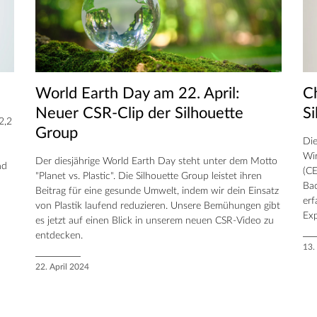
World Earth Day am 22. April:
C
Neuer CSR-Clip der Silhouette
S
2,2
Group
Die
Wir
Der diesjährige World Earth Day steht unter dem Motto
nd
(CE
"Planet vs. Plastic". Die Silhouette Group leistet ihren
Bac
Beitrag für eine gesunde Umwelt, indem wir dein Einsatz
erf
von Plastik laufend reduzieren. Unsere Bemühungen gibt
Exp
es jetzt auf einen Blick in unserem neuen CSR-Video zu
entdecken.
13.
22. April 2024